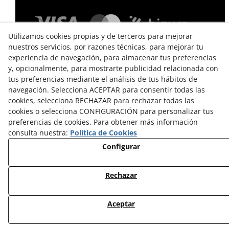
Utilizamos cookies propias y de terceros para mejorar
nuestros servicios, por razones técnicas, para mejorar tu
experiencia de navegación, para almacenar tus preferencias
y, opcionalmente, para mostrarte publicidad relacionada con
tus preferencias mediante el análisis de tus hábitos de
navegación. Selecciona ACEPTAR para consentir todas las
cookies, selecciona RECHAZAR para rechazar todas las
TÉRMINOS Y CONDICIONES DE USO
cookies o selecciona CONFIGURACIÓN para personalizar tus
preferencias de cookies. Para obtener más información
POLÍTICA DE PRIVACIDAD
consulta nuestra:
Política de Cookies
POLÍTICA DE COOKIES
Configurar
CAMBIOS Y DEVOLUCIONES
Rechazar
© 08/2026 EL VINT - Todos los derechos reservados.
Aceptar