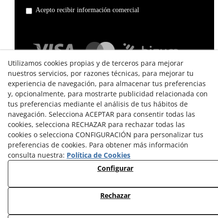
Acepto recibir información comercial
Utilizamos cookies propias y de terceros para mejorar
nuestros servicios, por razones técnicas, para mejorar tu
experiencia de navegación, para almacenar tus preferencias
y, opcionalmente, para mostrarte publicidad relacionada con
tus preferencias mediante el análisis de tus hábitos de
navegación. Selecciona ACEPTAR para consentir todas las
cookies, selecciona RECHAZAR para rechazar todas las
TÉRMINOS Y CONDICIONES DE USO
cookies o selecciona CONFIGURACIÓN para personalizar tus
preferencias de cookies. Para obtener más información
POLÍTICA DE PRIVACIDAD
consulta nuestra:
Política de Cookies
POLÍTICA DE COOKIES
Configurar
CAMBIOS Y DEVOLUCIONES
Rechazar
© 08/2026 EL VINT - Todos los derechos reservados.