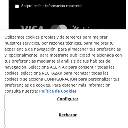
Acepto recibir información comercial
Utilizamos cookies propias y de terceros para mejorar
nuestros servicios, por razones técnicas, para mejorar tu
experiencia de navegación, para almacenar tus preferencias
y, opcionalmente, para mostrarte publicidad relacionada con
tus preferencias mediante el análisis de tus hábitos de
navegación. Selecciona ACEPTAR para consentir todas las
cookies, selecciona RECHAZAR para rechazar todas las
TÉRMINOS Y CONDICIONES DE USO
cookies o selecciona CONFIGURACIÓN para personalizar tus
preferencias de cookies. Para obtener más información
POLÍTICA DE PRIVACIDAD
consulta nuestra:
Política de Cookies
POLÍTICA DE COOKIES
Configurar
CAMBIOS Y DEVOLUCIONES
Rechazar
© 08/2026 EL VINT - Todos los derechos reservados.