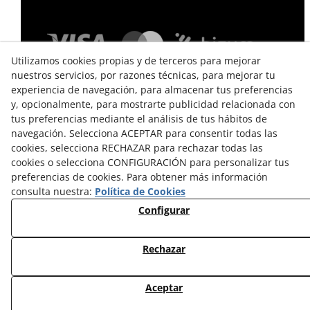
Utilizamos cookies propias y de terceros para mejorar
nuestros servicios, por razones técnicas, para mejorar tu
experiencia de navegación, para almacenar tus preferencias
y, opcionalmente, para mostrarte publicidad relacionada con
tus preferencias mediante el análisis de tus hábitos de
navegación. Selecciona ACEPTAR para consentir todas las
cookies, selecciona RECHAZAR para rechazar todas las
TÉRMINOS Y CONDICIONES DE USO
cookies o selecciona CONFIGURACIÓN para personalizar tus
preferencias de cookies. Para obtener más información
POLÍTICA DE PRIVACIDAD
consulta nuestra:
Política de Cookies
POLÍTICA DE COOKIES
Configurar
CAMBIOS Y DEVOLUCIONES
Rechazar
© 08/2026 EL VINT - Todos los derechos reservados.
Aceptar