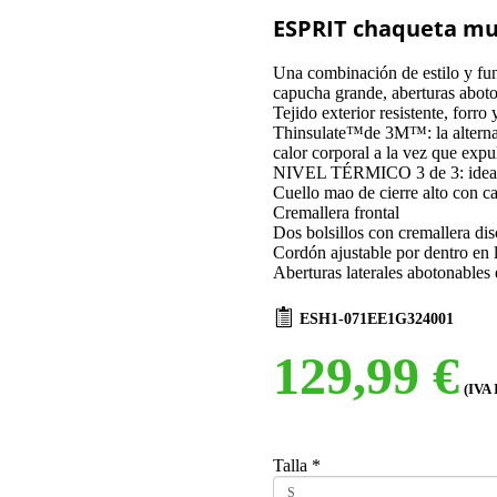
ESPRIT chaqueta mu
Una combinación de estilo y fun
capucha grande, aberturas abot
Tejido exterior resistente, forro 
Thinsulate™de 3M™: la alternati
calor corporal a la vez que exp
NIVEL TÉRMICO 3 de 3: ideal p
Cuello mao de cierre alto con 
Cremallera frontal
Dos bolsillos con cremallera dis
Cordón ajustable por dentro en l
Aberturas laterales abotonables 
ESH1-071EE1G324001
129,99 €
(IVA 
Talla
*
S