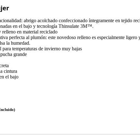
jer
cionalidad: abrigo acolchado confeccionado íntegramente en tejido rec
onadas en el bajo y tecnología Thinsulate 3M™.
y relleno en material reciclado
va perfecta al plumón: este novedoso relleno es especialmente ligero 
ulsa la humedad.
ara temperaturas de invierno muy bajas
capucha grande
creta
a cintura
en el bajo
Incluido)