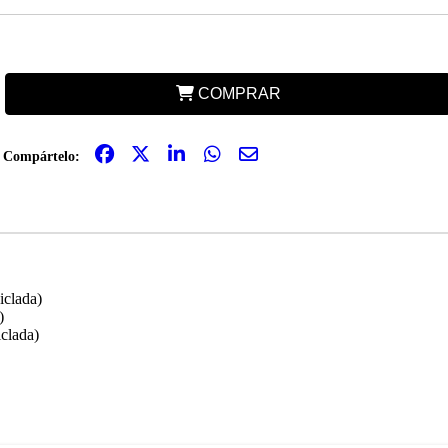
COMPRAR
Compártelo:
iclada)
)
iclada)