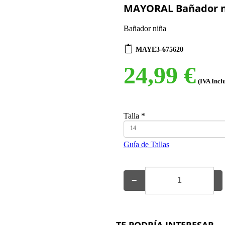
MAYORAL Bañador n
Bañador niña
MAYE3-675620
24,99 €
(IVA Incl
Talla
*
14
Guía de Tallas
−
+
TE PODRÍA INTERESAR...