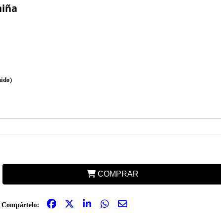
iña
uido)
COMPRAR
Compártelo: