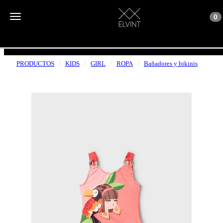
Toggle n
Toggle navigation
0
ENVÍOS GRATUITOS A PARTIR DE 50€
PRODUCTOS
KIDS
GIRL
ROPA
Bañadores y bikinis