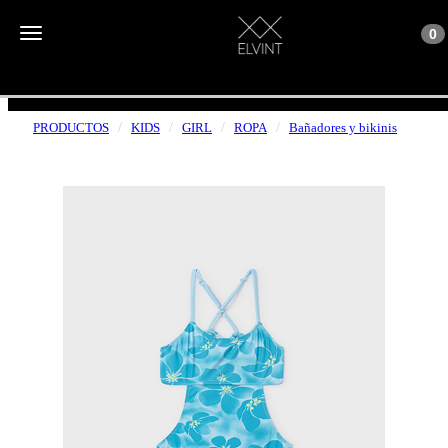
Toggle n
Toggle navigation
0
ENVÍOS GRATUITOS A PARTIR DE 50€
PRODUCTOS
KIDS
GIRL
ROPA
Bañadores y bikinis