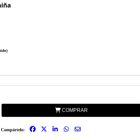
iña
uido)
COMPRAR
Compártelo: