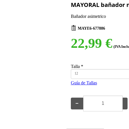
MAYORAL bañador n
Bañador asimetrico
MAYE6-677886
22,99 €
(IVA Incl
Talla
*
12
Guía de Tallas
−
+