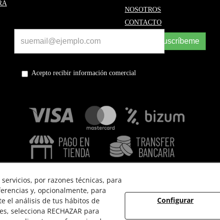
RA
NOSOTROS
CONTACTO
Suscríbeme
Acepto recibir información comercial
servicios, por razones técnicas, para
ferencias y, opcionalmente, para
Configurar
 el análisis de tus hábitos de
 USO
POLÍTICA DE PRIVACIDAD
POLÍTICA DE COOKIES
ies, selecciona RECHAZAR para