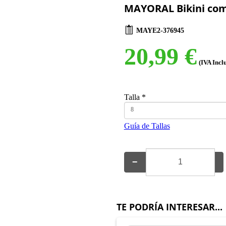
MAYORAL Bikini com
MAYE2-376945
20,99 €
(IVA Incl
Talla
*
8
Guía de Tallas
−
+
TE PODRÍA INTERESAR...