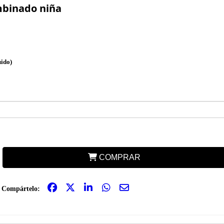
binado niña
uido)
COMPRAR
Compártelo: