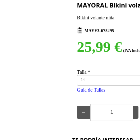
MAYORAL Bikini vol
Bikini volante niña
MAYE3-675295
25,99 €
(IVA Incl
Talla
*
14
Guía de Tallas
−
+
TE PODRÍA INTERESAR...