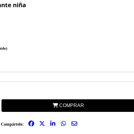
ante niña
uido)
COMPRAR
Compártelo: