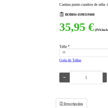
Camisa punto cuadros de niña 
BOBH4-4590319460
35,95 €
(IVA Incl
Talla
*
08
Guía de Tallas
−
+
Descripción