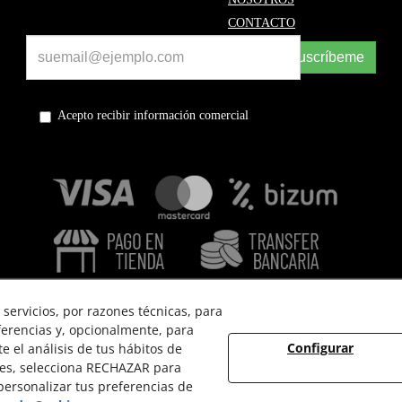
CONTACTO
Suscríbeme
Acepto recibir información comercial
servicios, por razones técnicas, para
ferencias y, opcionalmente, para
Configurar
 el análisis de tus hábitos de
 USO
POLÍTICA DE PRIVACIDAD
POLÍTICA DE COOKIES
ies, selecciona RECHAZAR para
ersonalizar tus preferencias de
© 08/2026 EL VINT - Todos los derechos reservados.