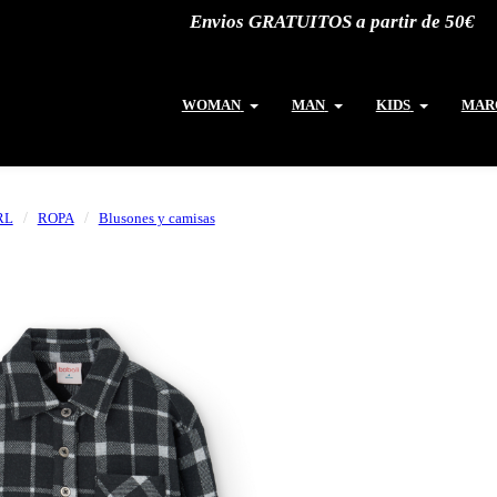
Envios GRATUITOS a partir de 50€
WOMAN
MAN
KIDS
MAR
RL
ROPA
Blusones y camisas