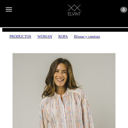
Toggle n
Toggle navigation
0
ENVÍOS GRATUITOS A PARTIR DE 50€
PRODUCTOS
WOMAN
ROPA
Blusas y camisas