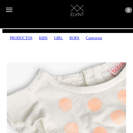
Toggle n
Toggle navigation
0
ENVÍOS GRATUITOS A PARTIR DE 50€
PRODUCTOS
KIDS
GIRL
ROPA
Camisetas