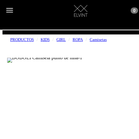
Toggle n
Toggle navigation
0
ENVÍOS GRATUITOS A PARTIR DE 50€
PRODUCTOS
KIDS
GIRL
ROPA
Camisetas