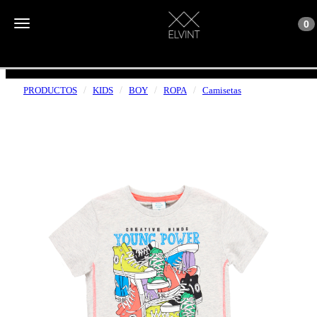
Toggle n
Toggle navigation
0
ENVÍOS GRATUITOS A PARTIR DE 50€
PRODUCTOS
KIDS
BOY
ROPA
Camisetas