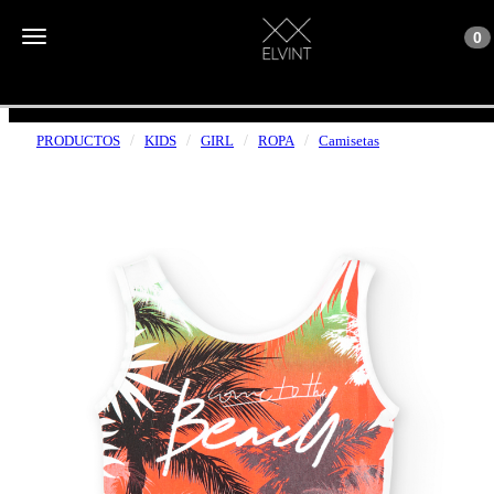
Toggle n
Toggle navigation
0
ENVÍOS GRATUITOS A PARTIR DE 50€
PRODUCTOS
KIDS
GIRL
ROPA
Camisetas