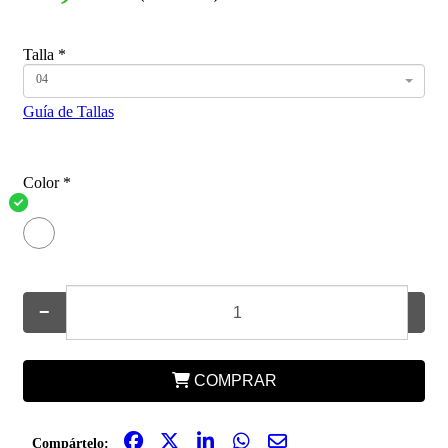
Talla
*
04
Guía de Tallas
Color
*
−
+
COMPRAR
Compártelo: