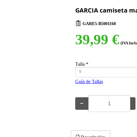
GARCIA camiseta ma
GARE5-B5001160
39,99 €
(IVA Incl
Talla
*
S
Guía de Tallas
−
+