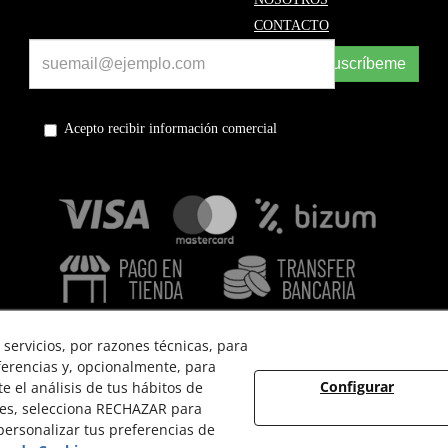
CONTACTO
Suscríbeme
Acepto recibir información comercial
servicios, por razones técnicas, para
ferencias y, opcionalmente, para
Configurar
 el análisis de tus hábitos de
 USO
POLÍTICA DE PRIVACIDAD
POLÍTICA DE COOKIES
ies, selecciona RECHAZAR para
ersonalizar tus preferencias de
© 08/2026 EL VINT - Todos los derechos reservados.