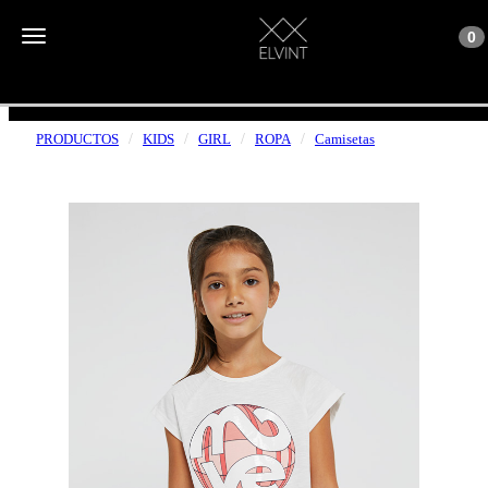
Toggle n
Toggle navigation
0
ENVÍOS GRATUITOS A PARTIR DE 50€
PRODUCTOS
KIDS
GIRL
ROPA
Camisetas