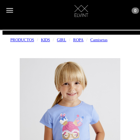
Toggle n
Toggle navigation
0
ENVÍOS GRATUITOS A PARTIR DE 50€
PRODUCTOS
KIDS
GIRL
ROPA
Camisetas