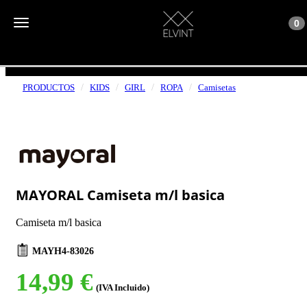
Toggle n
Toggle navigation
0
ENVÍOS GRATUITOS A PARTIR DE 50€
PRODUCTOS
KIDS
GIRL
ROPA
Camisetas
MAYORAL Camiseta m/l basica
Camiseta m/l basica
MAYH4-83026
14,99 €
(IVA Incluido)