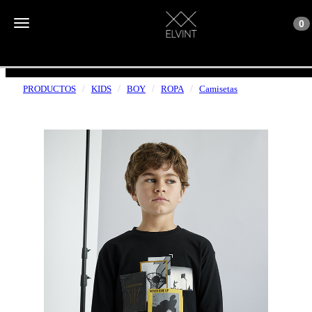
Toggle n
Toggle navigation
0
ENVÍOS GRATUITOS A PARTIR DE 50€
PRODUCTOS
KIDS
BOY
ROPA
Camisetas