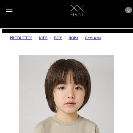
Toggle n
Toggle navigation
0
ENVÍOS GRATUITOS A PARTIR DE 50€
PRODUCTOS
KIDS
BOY
ROPA
Camisetas