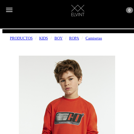
Toggle n
Toggle navigation
0
ENVÍOS GRATUITOS A PARTIR DE 50€
PRODUCTOS
KIDS
BOY
ROPA
Camisetas