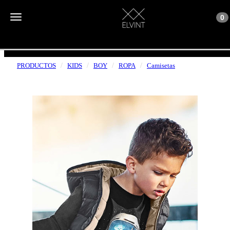
Toggle n
Toggle navigation
0
ENVÍOS GRATUITOS A PARTIR DE 50€
PRODUCTOS
KIDS
BOY
ROPA
Camisetas