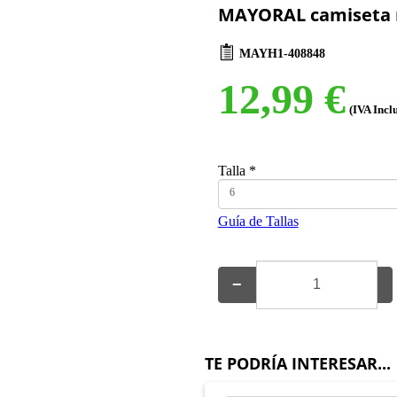
MAYORAL camiseta m
MAYH1-408848
12,99 €
(IVA Incl
Talla
*
6
Guía de Tallas
−
+
TE PODRÍA INTERESAR...