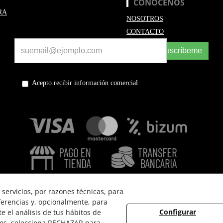
CONÓCENOS
RA
NOSOTROS
CONTACTO
Suscríbeme
Acepto recibir información comercial
servicios, por razones técnicas, para
ferencias y, opcionalmente, para
Configurar
 el análisis de tus hábitos de
 USO
POLÍTICA DE PRIVACIDAD
POLÍTICA DE COOKIES
ies, selecciona RECHAZAR para