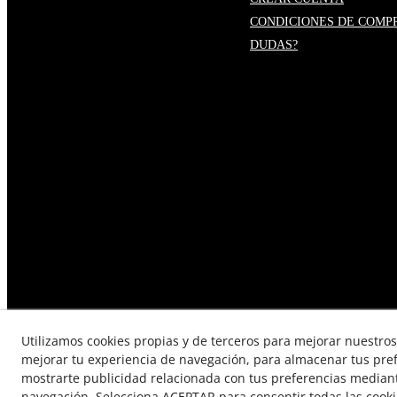
CONDICIONES DE COMP
DUDAS?
Utilizamos cookies propias y de terceros para mejorar nuestros 
mejorar tu experiencia de navegación, para almacenar tus pre
mostrarte publicidad relacionada con tus preferencias mediante
TÉRMINOS Y CONDICIONES DE
navegación. Selecciona ACEPTAR para consentir todas las cook