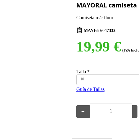
MAYORAL camiseta m
Camiseta m/c fluor
MAYE6-6047332
19,99 €
(IVA Incl
Talla
*
10
Guía de Tallas
−
+