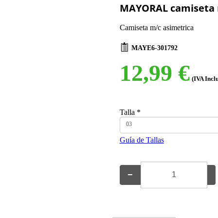
MAYORAL camiseta m
Camiseta m/c asimetrica
MAYE6-301792
12,99 €
(IVA Incl
Talla
*
03
Guía de Tallas
−
+