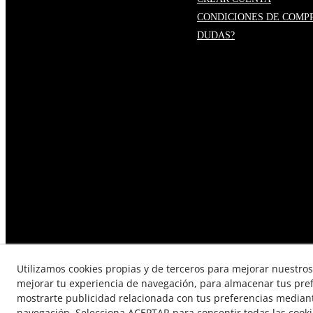
CONDICIONES DE COMP
DUDAS?
Utilizamos cookies propias y de terceros para mejorar nuestros 
mejorar tu experiencia de navegación, para almacenar tus pre
mostrarte publicidad relacionada con tus preferencias mediante
TÉRMINOS Y CONDICIONES DE
navegación. Selecciona ACEPTAR para consentir todas las cook