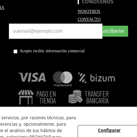
CONÓCENOS
RA
NOSOTROS
CONTACTO
Suscríbeme
Acepto recibir información comercial
servicios, por razones técnicas, para
ferencias y, opcionalmente, para
Configurar
 el análisis de tus hábitos de
 USO
POLÍTICA DE PRIVACIDAD
POLÍTICA DE COOKIES
ies, selecciona RECHAZAR para