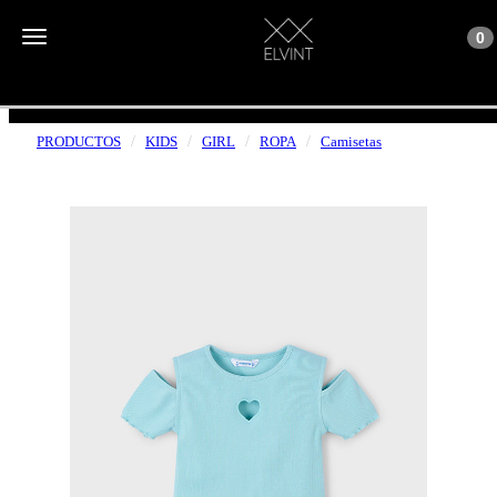
Toggle n
Toggle navigation
0
ENVÍOS GRATUITOS A PARTIR DE 50€
PRODUCTOS
KIDS
GIRL
ROPA
Camisetas