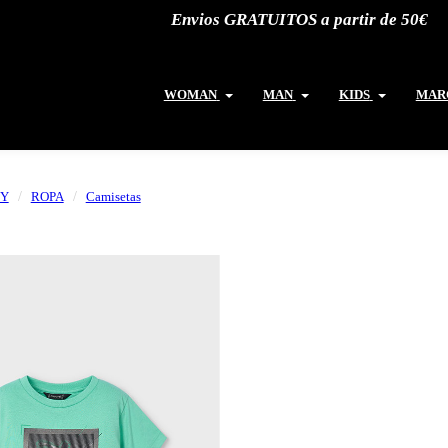
Envios GRATUITOS a partir de 50€
WOMAN
MAN
KIDS
MAR
Y
ROPA
Camisetas