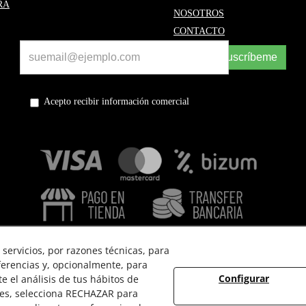
RA
NOSOTROS
CONTACTO
Suscríbeme
Acepto recibir información comercial
servicios, por razones técnicas, para
ferencias y, opcionalmente, para
Configurar
 el análisis de tus hábitos de
 USO
POLÍTICA DE PRIVACIDAD
POLÍTICA DE COOKIES
ies, selecciona RECHAZAR para