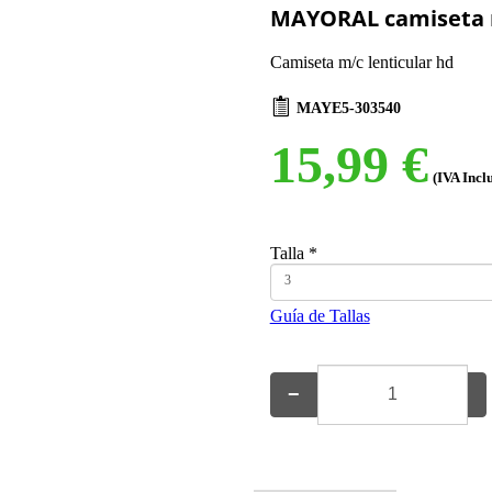
MAYORAL camiseta 
Camiseta m/c lenticular hd
MAYE5-303540
15,99 €
(IVA Incl
Talla
*
3
Guía de Tallas
−
+