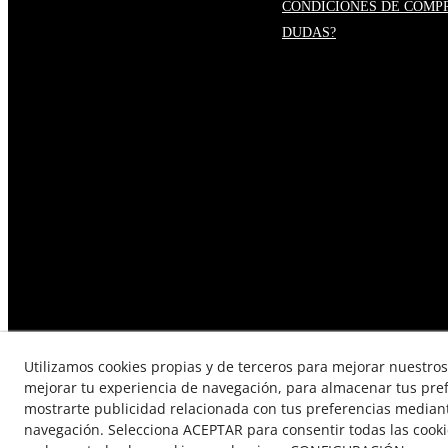
CONDICIONES DE COMP
DUDAS?
Utilizamos cookies propias y de terceros para mejorar nuestros 
mejorar tu experiencia de navegación, para almacenar tus pre
mostrarte publicidad relacionada con tus preferencias mediante
TÉRMINOS Y CONDICIONES DE
navegación. Selecciona ACEPTAR para consentir todas las cook