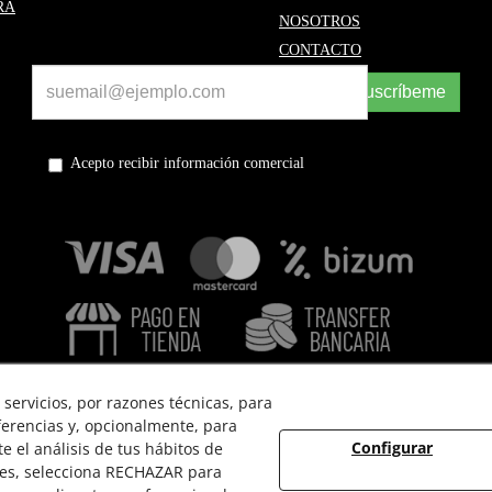
RA
NOSOTROS
CONTACTO
Suscríbeme
Acepto recibir información comercial
servicios, por razones técnicas, para
ferencias y, opcionalmente, para
Configurar
 el análisis de tus hábitos de
 USO
POLÍTICA DE PRIVACIDAD
POLÍTICA DE COOKIES
ies, selecciona RECHAZAR para