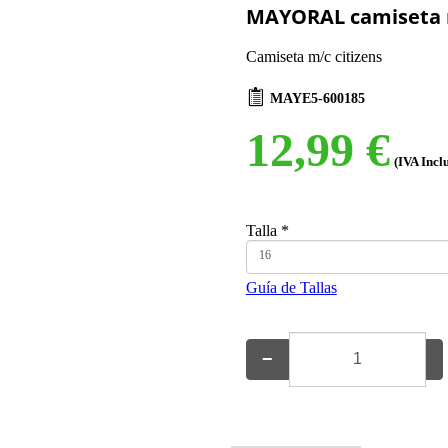
MAYORAL camiseta 
Camiseta m/c citizens
MAYE5-600185
12,99 €
(IVA Incl
Talla
*
16
Guía de Tallas
−
+