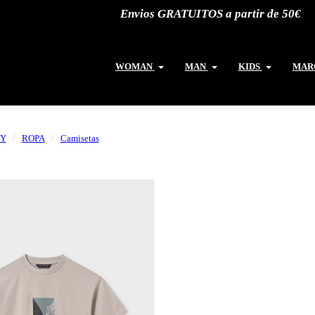
Envios GRATUITOS a partir de 50€
WOMAN
MAN
KIDS
MAR
Y
ROPA
Camisetas