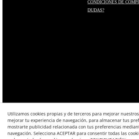
CONDICIONES DE COMP
DUDAS?
Utilizamos cookies propias y de terceros para mejorar nuestros 
mejorar tu experiencia de navegación, para almacenar tus pre
mostrarte publicidad relacionada con tus preferencias mediante
TÉRMINOS Y CONDICIONES DE
navegación. Selecciona ACEPTAR para consentir todas las cook