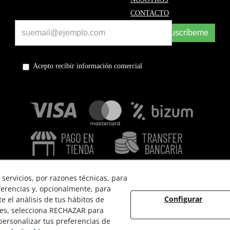
CONTACTO
Suscríbeme
Acepto recibir información comercial
servicios, por razones técnicas, para
ferencias y, opcionalmente, para
Configurar
 el análisis de tus hábitos de
 USO
POLÍTICA DE PRIVACIDAD
POLÍTICA DE COOKIES
ies, selecciona RECHAZAR para
ersonalizar tus preferencias de
© 08/2026 EL VINT - Todos los derechos reservados.