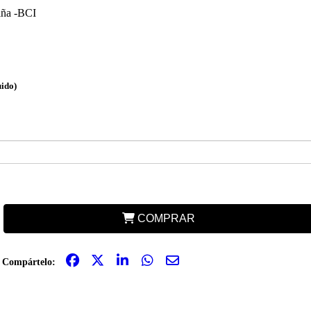
iña -BCI
uido)
COMPRAR
Compártelo: