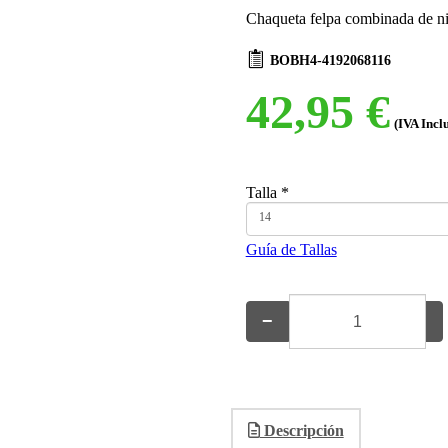
Chaqueta felpa combinada de n
BOBH4-4192068116
42,95 €
(IVA Incl
Talla
*
14
Guía de Tallas
−
+
Descripción