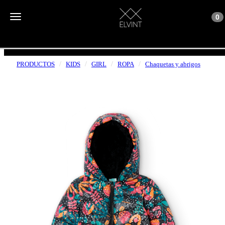
Toggle n
Toggle navigation
0
ENVÍOS GRATUITOS A PARTIR DE 50€
PRODUCTOS
KIDS
GIRL
ROPA
Chaquetas y abrigos