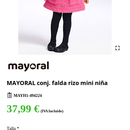
MAYORAL conj. falda rizo mini niña
MAYH1-494224
37,99 €
(IVA Incluido)
Talla
*