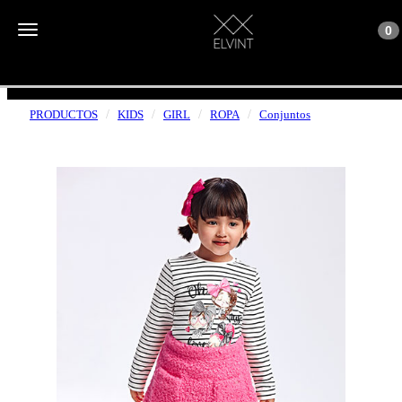
Toggle n
Toggle navigation
0
ENVÍOS GRATUITOS A PARTIR DE 50€
PRODUCTOS
KIDS
GIRL
ROPA
Conjuntos