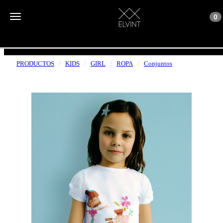
Toggle n
Toggle navigation
0
ENVÍOS GRATUITOS A PARTIR DE 50€
PRODUCTOS
KIDS
GIRL
ROPA
Conjuntos