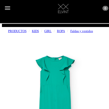
Toggle n
Toggle navigation
0
ENVÍOS GRATUITOS A PARTIR DE 50€
PRODUCTOS
KIDS
GIRL
ROPA
Faldas y vestidos