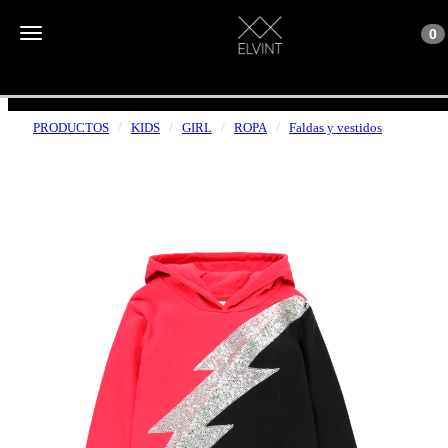
Toggle n
Toggle navigation
0
ENVÍOS GRATUITOS A PARTIR DE 50€
PRODUCTOS
KIDS
GIRL
ROPA
Faldas y vestidos