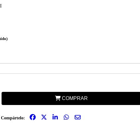
I
uido)
COMPRAR
Compártelo: