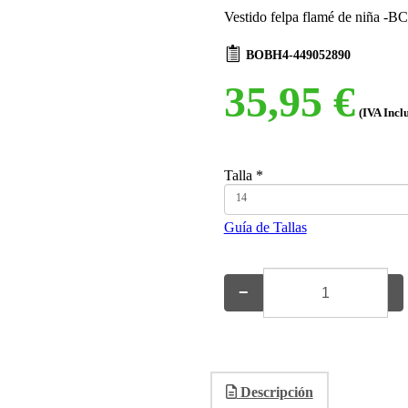
Vestido felpa flamé de niña -BC
BOBH4-449052890
35,95 €
(IVA Incl
Talla
*
14
Guía de Tallas
−
+
Descripción