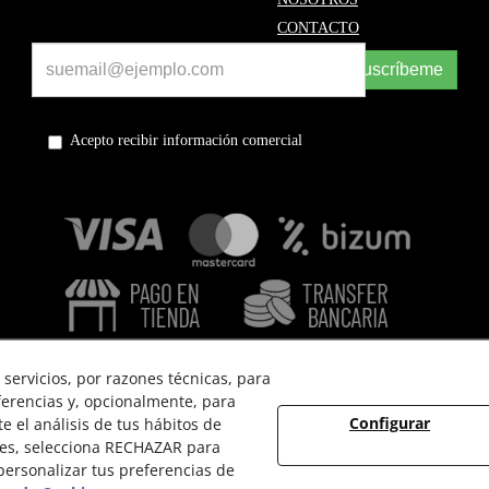
CONTACTO
Suscríbeme
Acepto recibir información comercial
servicios, por razones técnicas, para
ferencias y, opcionalmente, para
Configurar
 el análisis de tus hábitos de
 USO
POLÍTICA DE PRIVACIDAD
POLÍTICA DE COOKIES
ies, selecciona RECHAZAR para
ersonalizar tus preferencias de
© 08/2026 EL VINT - Todos los derechos reservados.