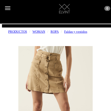
Toggle n
Toggle navigation
0
ENVÍOS GRATUITOS A PARTIR DE 50€
PRODUCTOS
WOMAN
ROPA
Faldas y vestidos