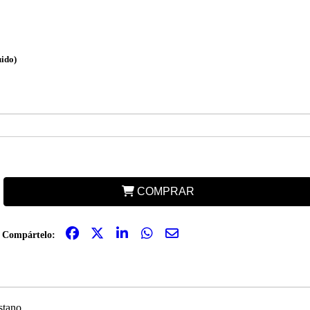
uido)
COMPRAR
Compártelo:
stano