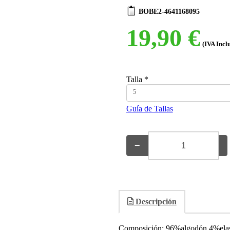
BOBE2-4641168095
19,90 €
(IVA Incl
Talla
*
5
Guía de Tallas
−
+
Descripción
Composición: 96%algodón 4%ela