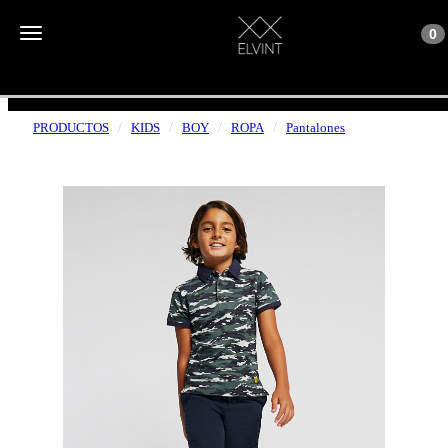
Toggle n
Toggle navigation
0
ENVÍOS GRATUITOS A PARTIR DE 50€
PRODUCTOS
KIDS
BOY
ROPA
Pantalones