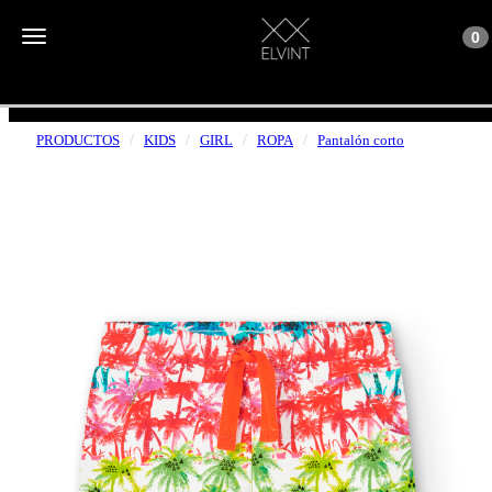
Toggle n
Toggle navigation
0
ENVÍOS GRATUITOS A PARTIR DE 50€
PRODUCTOS
KIDS
GIRL
ROPA
Pantalón corto