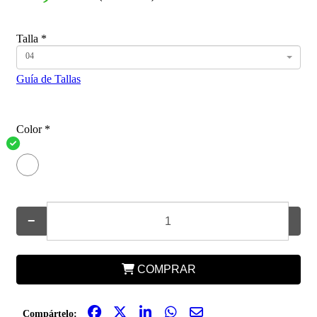
Talla
*
04
Guía de Tallas
Color
*
−
+
COMPRAR
Compártelo: