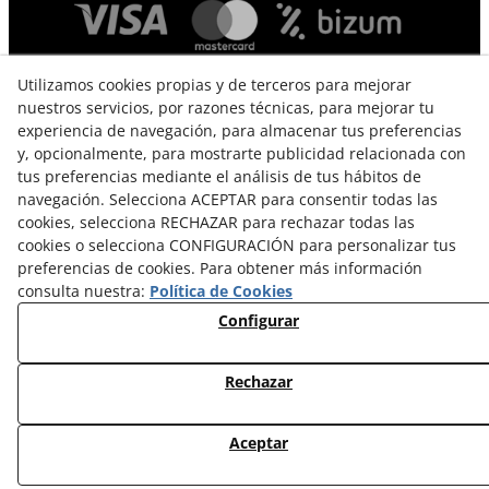
Utilizamos cookies propias y de terceros para mejorar
nuestros servicios, por razones técnicas, para mejorar tu
experiencia de navegación, para almacenar tus preferencias
y, opcionalmente, para mostrarte publicidad relacionada con
tus preferencias mediante el análisis de tus hábitos de
navegación. Selecciona ACEPTAR para consentir todas las
TÉRMINOS Y CONDICIONES DE USO
cookies, selecciona RECHAZAR para rechazar todas las
POLÍTICA DE PRIVACIDAD
cookies o selecciona CONFIGURACIÓN para personalizar tus
preferencias de cookies. Para obtener más información
POLÍTICA DE COOKIES
consulta nuestra:
Política de Cookies
Configurar
CAMBIOS Y DEVOLUCIONES
© 08/2026 EL VINT - Todos los derechos reservados.
Rechazar
Aceptar