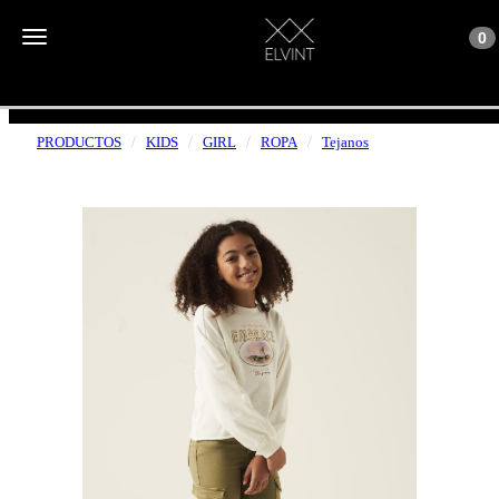
Toggle n
Toggle navigation
0
ENVÍOS GRATUITOS A PARTIR DE 50€
PRODUCTOS
KIDS
GIRL
ROPA
Tejanos